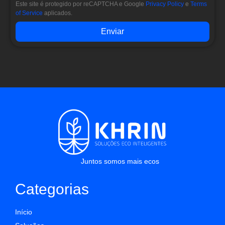
Este site é protegido por reCAPTCHA e Google
Privacy Policy
e
Terms
of Service
aplicados.
Enviar
Juntos somos mais ecos
Categorias
Início