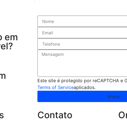
o em
el?
em
Este site é protegido por reCAPTCHA e 
Terms of Service
aplicados.
Enviar
s
Contato
O